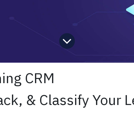
ning CRM
ack, & Classify Your L